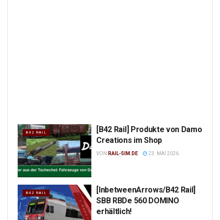
[B42 Rail] Produkte von Damo
B42 RAIL
Creations im Shop
VON
RAIL-SIM.DE
23. MAI 2026
[InbetweenArrows/B42 Rail]
B42 RAIL
SBB RBDe 560 DOMINO
erhältlich!