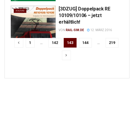
[3DZUG] Doppelpack RE
3DZUG
10109/10106 – jetzt
erhältlich!
VON
RAIL-SIM.DE
12. MÄRZ 2016
1
…
142
143
144
…
219