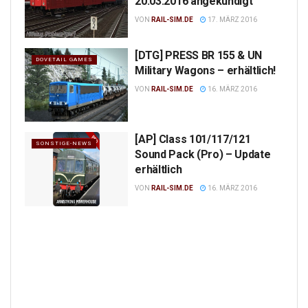
20.03.2016 angekündigt
VON
RAIL-SIM.DE
17. MÄRZ 2016
[DTG] PRESS BR 155 & UN
DOVETAIL GAMES
Military Wagons – erhältlich!
VON
RAIL-SIM.DE
16. MÄRZ 2016
[AP] Class 101/117/121
SONSTIGE-NEWS
Sound Pack (Pro) – Update
erhältlich
VON
RAIL-SIM.DE
16. MÄRZ 2016