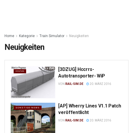
Home
Kategorie
Train Simulator
Neuigkeiten
Neuigkeiten
[3DZUG] Hccrrs-
3DZUG
Autotransporter- WiP
VON
RAIL-SIM.DE
20. MÄRZ 2016
[AP] Wherry Lines V1.1 Patch
SONSTIGE-NEWS
veröffentlicht
VON
RAIL-SIM.DE
20. MÄRZ 2016