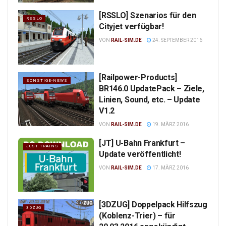
[RSSLO] Szenarios für den
RSSLO
Cityjet verfügbar!
VON
RAIL-SIM.DE
24. SEPTEMBER 2016
[Railpower-Products]
SONSTIGE-NEWS
BR146.0 UpdatePack – Ziele,
Linien, Sound, etc. – Update
V1.2
VON
RAIL-SIM.DE
19. MÄRZ 2016
[JT] U-Bahn Frankfurt –
JUST TRAINS
Update veröffentlicht!
VON
RAIL-SIM.DE
17. MÄRZ 2016
[3DZUG] Doppelpack Hilfszug
3DZUG
(Koblenz-Trier) – für