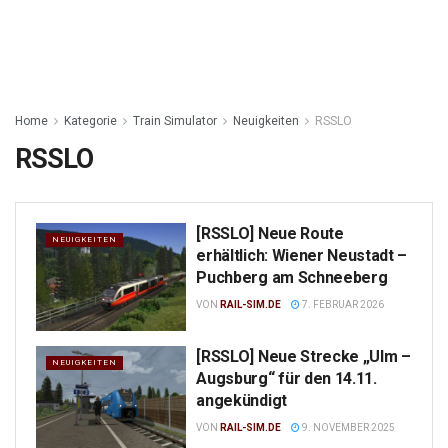
Home
Kategorie
Train Simulator
Neuigkeiten
RSSLO
RSSLO
[RSSLO] Neue Route
NEUIGKEITEN
erhältlich: Wiener Neustadt –
Puchberg am Schneeberg
VON
RAIL-SIM.DE
7. FEBRUAR 2026
[RSSLO] Neue Strecke „Ulm –
NEUIGKEITEN
Augsburg“ für den 14.11.
angekündigt
VON
RAIL-SIM.DE
9. NOVEMBER 2025