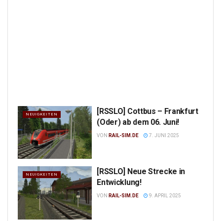
[RSSLO] Cottbus – Frankfurt
NEUIGKEITEN
(Oder) ab dem 06. Juni!
VON
RAIL-SIM.DE
7. JUNI 2025
[RSSLO] Neue Strecke in
NEUIGKEITEN
Entwicklung!
VON
RAIL-SIM.DE
9. APRIL 2025