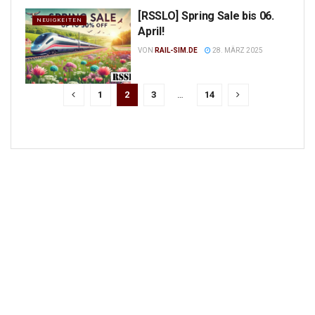
[RSSLO] Spring Sale bis 06.
NEUIGKEITEN
April!
VON
RAIL-SIM.DE
28. MÄRZ 2025
1
2
3
…
14