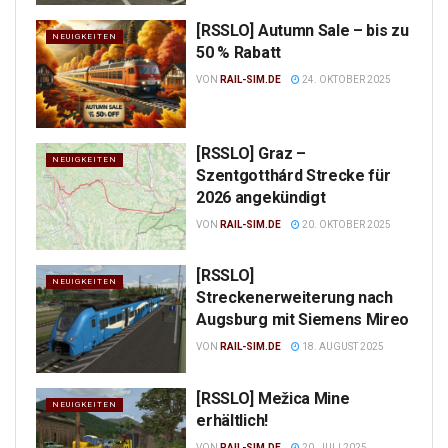
[RSSLO] Autumn Sale – bis zu
NEUIGKEITEN
50 % Rabatt
VON
RAIL-SIM.DE
24. OKTOBER 2025
[RSSLO] Graz –
NEUIGKEITEN
Szentgotthárd Strecke für
2026 angekündigt
VON
RAIL-SIM.DE
20. OKTOBER 2025
[RSSLO]
NEUIGKEITEN
Streckenerweiterung nach
Augsburg mit Siemens Mireo
VON
RAIL-SIM.DE
18. AUGUST 2025
[RSSLO] Mežica Mine
NEUIGKEITEN
erhältlich!
VON
RAIL-SIM.DE
20. JULI 2025