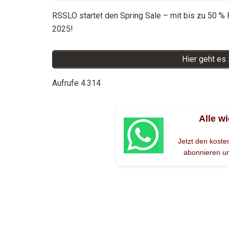
RSSLO startet den Spring Sale – mit bis zu 50 % R
2025!
Hier geht e
Aufrufe
4.314
Alle w
Jetzt den kost
abonnieren un