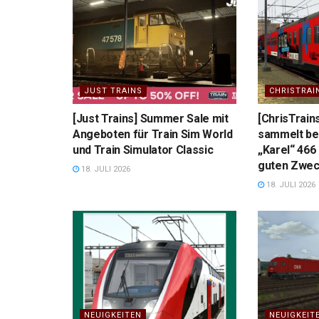
JUST TRAINS
CHRISTRAI
[Just Trains] Summer Sale mit
[ChrisTrain
Angeboten für Train Sim World
sammelt ber
und Train Simulator Classic
„Karel“ 466
guten Zwe
18. JULI 2026
18. JULI 2026
NEUIGKEITEN
NEUIGKEIT