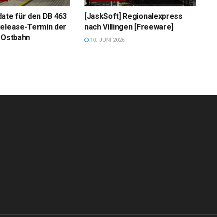
ate für den DB 463
[JaskSoft] Regionalexpress
Release-Termin der
nach Villingen [Freeware]
 Ostbahn
10. JUNI 2026