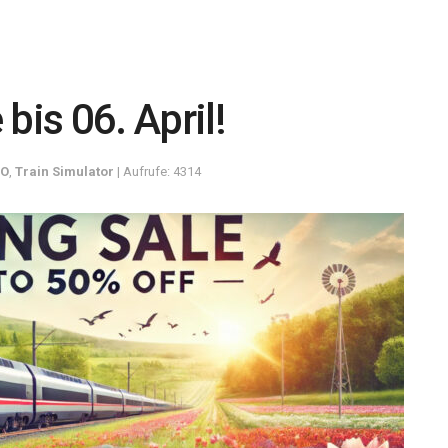
bis 06. April!
LO
,
Train Simulator
| Aufrufe: 4314