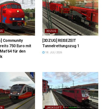
NS
3DZUG
s] Community
[3DZUG] REISEZEIT
eits 750 Euro mit
Tunnelrettungszug 1
 Mat’64 für den
18. JULI 2026
ck
EN
JASKSOFT