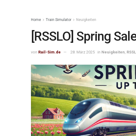
Home
Train Simulator
Neuigkeiten
[RSSLO] Spring Sale 
von
Rail-Sim.de
28. März 2025
in
Neuigkeiten
,
RSS