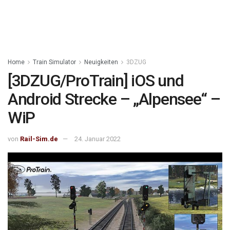
Home
Train Simulator
Neuigkeiten
3DZUG
[3DZUG/ProTrain] iOS und
Android Strecke – „Alpensee“ –
WiP
von
Rail-Sim.de
24. Januar 2022