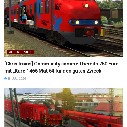
CHRISTRAINS
[ChrisTrains] Community sammelt bereits 750 Euro
mit „Karel“ 466 Mat’64 für den guten Zweck
18. JULI 2026