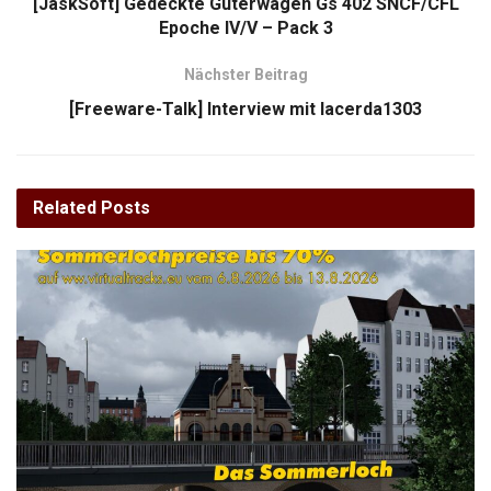
[JaskSoft] Gedeckte Güterwagen Gs 402 SNCF/CFL
Epoche IV/V – Pack 3
Nächster Beitrag
[Freeware-Talk] Interview mit lacerda1303
Related
Posts