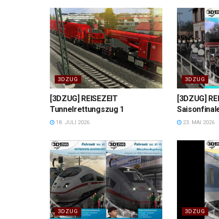
3DZUG
3DZUG
[3DZUG] REISEZEIT
[3DZUG] RE
Tunnelrettungszug 1
Saisonfinale
18. JULI 2026
23. MAI 2026
3DZUG
3DZUG