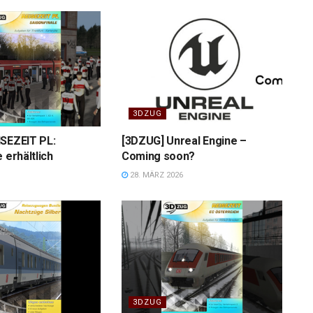
3DZUG
ISEZEIT PL:
[3DZUG] Unreal Engine –
 erhältlich
Coming soon?
28. MÄRZ 2026
3DZUG