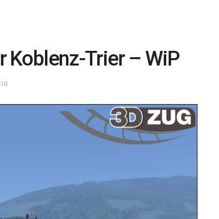
r Koblenz-Trier – WiP
410