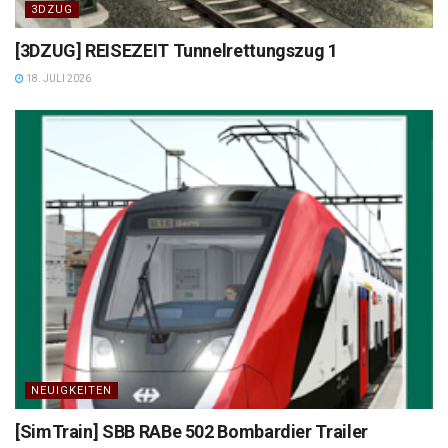
3DZUG
[3DZUG] REISEZEIT Tunnelrettungszug 1
18. JULI 2026
NEUIGKEITEN
[SimTrain] SBB RABe 502 Bombardier Trailer