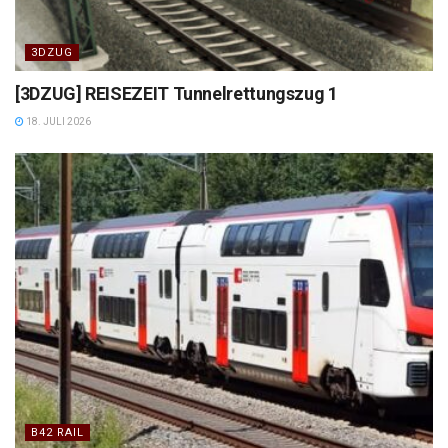
3DZUG
[3DZUG] REISEZEIT Tunnelrettungszug 1
18. JULI 2026
B42 RAIL