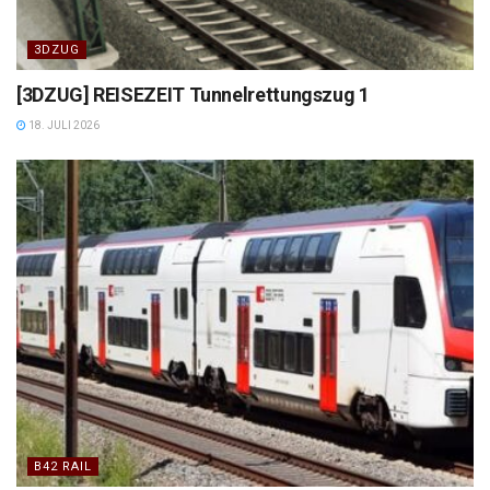
3DZUG
[3DZUG] REISEZEIT Tunnelrettungszug 1
18. JULI 2026
B42 RAIL