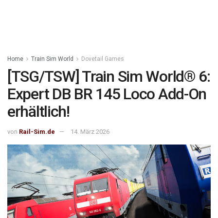
Home
Train Sim World
Dovetail Games
[TSG/TSW] Train Sim World® 6:
Expert DB BR 145 Loco Add-On
erhältlich!
von
Rail-Sim.de
14. März 2026