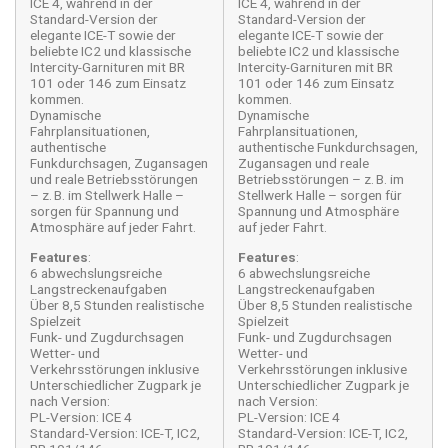
ICE 4, während in der
ICE 4, während in der
Standard-Version der
Standard-Version der
elegante ICE-T sowie der
elegante ICE-T sowie der
beliebte IC2 und klassische
beliebte IC2 und klassische
Intercity-Garnituren mit BR
Intercity-Garnituren mit BR
101 oder 146 zum Einsatz
101 oder 146 zum Einsatz
kommen.
kommen.
Dynamische
Dynamische
Fahrplansituationen,
Fahrplansituationen,
authentische
authentische Funkdurchsagen,
Funkdurchsagen, Zugansagen
Zugansagen und reale
und reale Betriebsstörungen
Betriebsstörungen – z. B. im
– z. B. im Stellwerk Halle –
Stellwerk Halle – sorgen für
sorgen für Spannung und
Spannung und Atmosphäre
Atmosphäre auf jeder Fahrt.
auf jeder Fahrt.
Features
:
Features
:
6 abwechslungsreiche
6 abwechslungsreiche
Langstreckenaufgaben
Langstreckenaufgaben
Über 8,5 Stunden realistische
Über 8,5 Stunden realistische
Spielzeit
Spielzeit
Funk- und Zugdurchsagen
Funk- und Zugdurchsagen
Wetter- und
Wetter- und
Verkehrsstörungen inklusive
Verkehrsstörungen inklusive
Unterschiedlicher Zugpark je
Unterschiedlicher Zugpark je
nach Version:
nach Version:
PL-Version: ICE 4
PL-Version: ICE 4
Standard-Version: ICE-T, IC2,
Standard-Version: ICE-T, IC2,