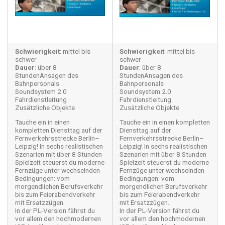
Schwierigkeit
: mittel bis
Schwierigkeit
: mittel bis
schwer
schwer
Dauer
: über 8
Dauer
: über 8
StundenAnsagen des
StundenAnsagen des
Bahnpersonals
Bahnpersonals
Soundsystem 2.0
Soundsystem 2.0
Fahrdienstleitung
Fahrdienstleitung
Zusätzliche Objekte
Zusätzliche Objekte
Tauche ein in einen
Tauche ein in einen kompletten
kompletten Diensttag auf der
Diensttag auf der
Fernverkehrsstrecke Berlin–
Fernverkehrsstrecke Berlin–
Leipzig! In sechs realistischen
Leipzig! In sechs realistischen
Szenarien mit über 8 Stunden
Szenarien mit über 8 Stunden
Spielzeit steuerst du moderne
Spielzeit steuerst du moderne
Fernzüge unter wechselnden
Fernzüge unter wechselnden
Bedingungen: vom
Bedingungen: vom
morgendlichen Berufsverkehr
morgendlichen Berufsverkehr
bis zum Feierabendverkehr
bis zum Feierabendverkehr
mit Ersatzzügen.
mit Ersatzzügen.
In der PL-Version fährst du
In der PL-Version fährst du
vor allem den hochmodernen
vor allem den hochmodernen