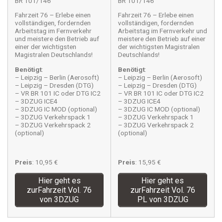
BR 101/146
BR 101/146
Fahrzeit 76 – Erlebe einen
Fahrzeit 76 – Erlebe einen
vollständigen, fordernden
vollständigen, fordernden
Arbeitstag im Fernverkehr
Arbeitstag im Fernverkehr und
und meistere den Betrieb auf
meistere den Betrieb auf einer
einer der wichtigsten
der wichtigsten Magistralen
Magistralen Deutschlands!
Deutschlands!
Benötigt
:
Benötigt
:
– Leipzig – Berlin (Aerosoft)
– Leipzig – Berlin (Aerosoft)
– Leipzig – Dresden (DTG)
– Leipzig – Dresden (DTG)
– VR BR 101 IC oder DTG IC2
– VR BR 101 IC oder DTG IC2
– 3DZUG ICE4
– 3DZUG ICE4
– 3DZUG IC MOD (optional)
– 3DZUG IC MOD (optional)
– 3DZUG Verkehrspack 1
– 3DZUG Verkehrspack 1
– 3DZUG Verkehrspack 2
– 3DZUG Verkehrspack 2
(optional)
(optional)
Preis
: 10,95 €
Preis
: 15,95 €
Hier geht es
Hier geht es
zurFahrzeit Vol. 76
zurFahrzeit Vol. 76
von 3DZUG
PL von 3DZUG