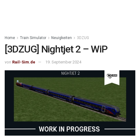
Home
Train Simulator
Neuigkeiten
3DZUG
[3DZUG] Nightjet 2 – WiP
von
Rail-Sim.de
19. September 2024