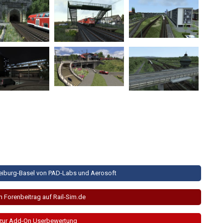
reiburg-Basel von PAD-Labs und Aerosoft
m Forenbeitrag auf Rail-Sim.de
 zur Add-On Userbewertung