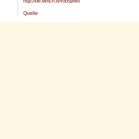
http://de.twitch.tv/robspielt
Quelle