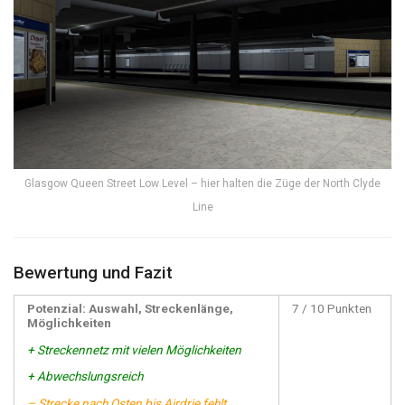
Glasgow Queen Street Low Level – hier halten die Züge der North Clyde
Line
Bewertung und Fazit
Potenzial: Auswahl, Streckenlänge,
7 / 10 Punkten
Möglichkeiten
+ Streckennetz mit vielen Möglichkeiten
+ Abwechslungsreich
– Strecke nach Osten bis Airdrie fehlt