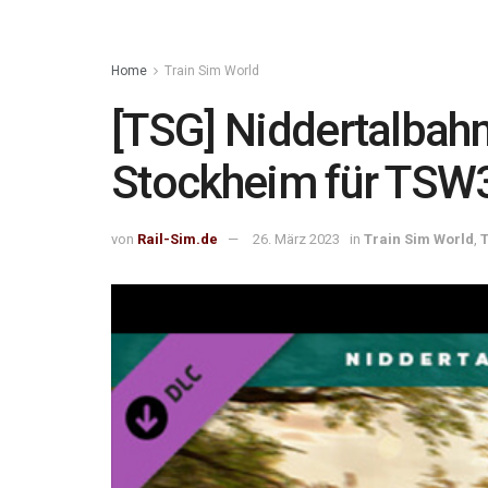
Home
Train Sim World
[TSG] Niddertalbahn
Stockheim für TSW3 –
von
Rail-Sim.de
26. März 2023
in
Train Sim World
,