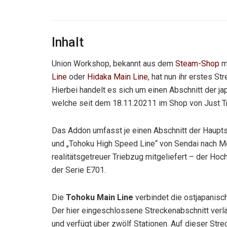
Inhalt
Union Workshop, bekannt aus dem
Steam-Shop
m
Line
oder
Hidaka Main Line
, hat nun ihr erstes S
Hierbei handelt es sich um einen Abschnitt der 
welche seit dem 18.11.20211 im Shop von Just Trai
Das Addon umfasst je einen Abschnitt der Haupts
und „Tohoku High Speed ​​Line“ von Sendai nach Mo
realitätsgetreuer Triebzug mitgeliefert – der H
der Serie E701.
Die
Tohoku Main Line
verbindet die ostjapanisc
Der hier eingeschlossene Streckenabschnitt verl
und verfügt über zwölf Stationen. Auf dieser St