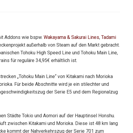
it Addons wie bspw.
Wakayama & Sakurai Lines
,
Tadami
treckenprojekt außerhalb von Steam auf den Markt gebracht.
japanischen Tohoku High Speed Line und Tohoku Main Line,
ns für reguläre 34,95€ erhältlich ist.
trecken „Tohoku Main Line“ von Kitakami nach Morioka
rioka. Für beide Abschnitte wird je ein stilechter und
ochgeschwindigkeitszug der Serie E5 und dem Regionalzug
hen Städte Tokio und Aomori auf der Hauptinsel Honshu.
äuft zwischen Kitakami und Morioka. Diese ist 48 km lang
recke kommt der Nahverkehrszug der Serie 701 zum