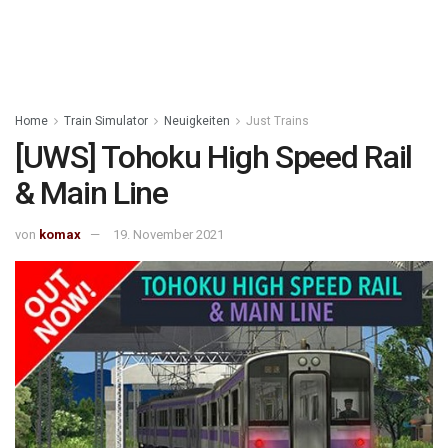
Home
Train Simulator
Neuigkeiten
Just Trains
[UWS] Tohoku High Speed Rail
& Main Line
von
komax
19. November 2021